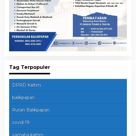
Tag Terpopuler
DPRD Kaltim
balikpapan
Rutan Balikpapan
covid-19
yamaha kaltim