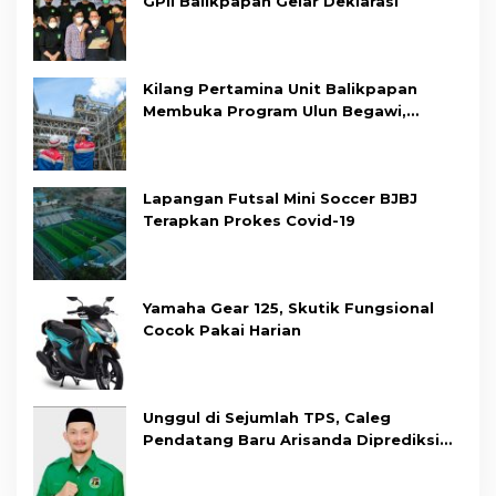
GPII Balikpapan Gelar Deklarasi
Kilang Pertamina Unit Balikpapan
Membuka Program Ulun Begawi,
Dukung Kesiapan Calon Tenaga Kerja
Lapangan Futsal Mini Soccer BJBJ
Terapkan Prokes Covid-19
Yamaha Gear 125, Skutik Fungsional
Cocok Pakai Harian
Unggul di Sejumlah TPS, Caleg
Pendatang Baru Arisanda Diprediksi
Raih Kursi di Dapil Balikpapan Barat