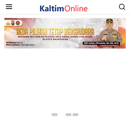
SPORT
Yamaha FreeGo, Si Motor Praktis dan
Nyaman
11/11/2021 9 : 35 AM
Gerakkan
PTMB Raih Juara
Pendidikan dari
Umum Porda VII
Akar Pembelajaran,
Perpamsi Kaltim
Interport Pilih
2026, Borong 14