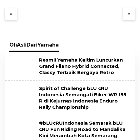
Investasi pada Guru
Medali
untuk Masa Depan
«
»
Pendidikan
Balikpapan
OliAsliDariYamaha
Resmi! Yamaha Kaltim Luncurkan
Grand Filano Hybrid Connected,
Classy Terbaik Bergaya Retro
Spirit of Challenge bLU cRU
Indonesia Semangati Biker WR 155
R di Kejurnas Indonesia Enduro
Rally Championship
#bLUcRUIndonesia Semarak bLU
cRU Fun Riding Road to Mandalika
Kini Merambah Kota Semarang