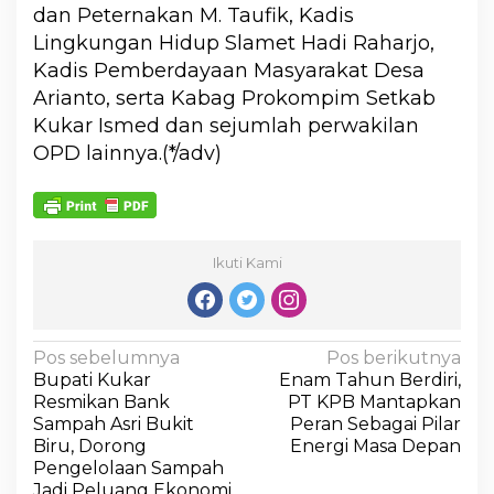
dan Peternakan M. Taufik, Kadis
Lingkungan Hidup Slamet Hadi Raharjo,
Kadis Pemberdayaan Masyarakat Desa
Arianto, serta Kabag Prokompim Setkab
Kukar Ismed dan sejumlah perwakilan
OPD lainnya.(*/adv)
Ikuti Kami
Pos sebelumnya
Pos berikutnya
Bupati Kukar
Enam Tahun Berdiri,
Resmikan Bank
PT KPB Mantapkan
Sampah Asri Bukit
Peran Sebagai Pilar
Biru, Dorong
Energi Masa Depan
Pengelolaan Sampah
Jadi Peluang Ekonomi