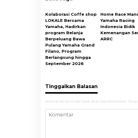
Kolaborasi Coffe shop
Home Race Mand
LOKALE Bersama
Yamaha Racing
Yamaha, Hadirkan
Indonesia Bidik
program Belanja
Kemenangan Ser
Berpeluang Bawa
ARRC
Pulang Yamaha Grand
Filano, Program
Berlangsung hingga
September 2026
Tinggalkan Balasan
Alamat email Anda tidak akan dipublikasikan.
Ruas