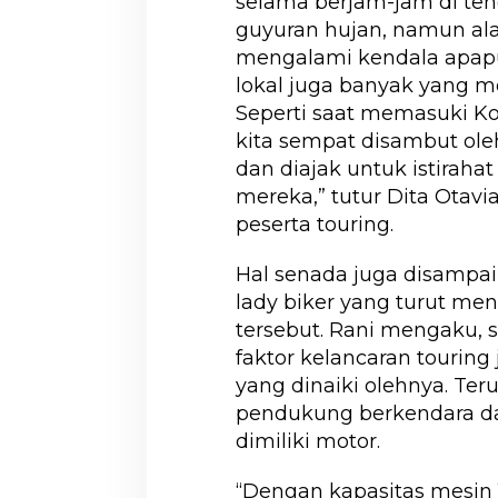
selama berjam-jam di t
guyuran hujan, namun ala
mengalami kendala apap
lokal juga banyak yang
Seperti saat memasuki K
kita sempat disambut ole
dan diajak untuk istirah
mereka,” tutur Dita Otavian
peserta touring.
Hal senada juga disampaik
lady biker yang turut men
tersebut. Rani mengaku, 
faktor kelancaran touring 
yang dinaiki olehnya. Ter
pendukung berkendara dan
dimiliki motor.
“Dengan kapasitas mesin 