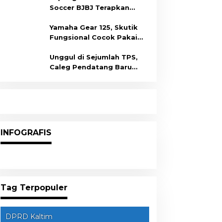
Tenaga Kerja
Soccer BJBJ Terapkan
Prokes Covid-19
Yamaha Gear 125, Skutik
Fungsional Cocok Pakai
Harian
Unggul di Sejumlah TPS,
Caleg Pendatang Baru
Arisanda Diprediksi Raih
Kursi di Dapil Balikpapan
Barat
INFOGRAFIS
Tag Terpopuler
DPRD Kaltim