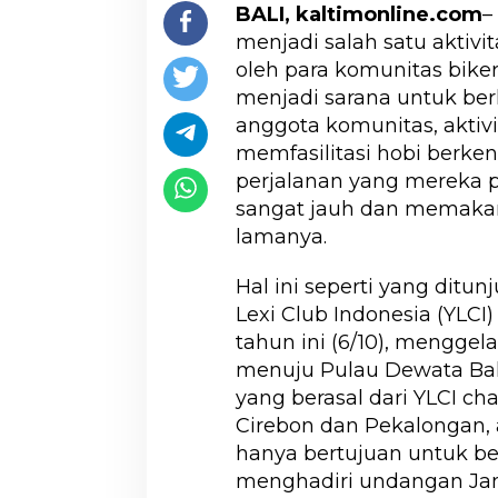
BALI, kaltimonline.com
–
menjadi salah satu aktivit
oleh para komunitas bike
menjadi sarana untuk be
anggota komunitas, aktiv
memfasilitasi hobi berken
perjalanan yang mereka 
sangat jauh dan memakan
lamanya.
Hal ini seperti yang ditu
Lexi Club Indonesia (YLCI
tahun ini (6/10), menggel
menuju Pulau Dewata Bali
yang berasal dari YLCI c
Cirebon dan Pekalongan, a
hanya bertujuan untuk be
menghadiri undangan Ja