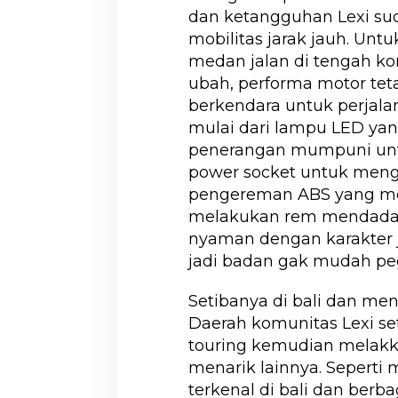
dan ketangguhan Lexi s
mobilitas jarak jauh. Un
medan jalan di tengah ko
ubah, performa motor tetap
berkendara untuk perjalan
mulai dari lampu LED ya
penerangan mumpuni untu
power socket untuk mengi
pengereman ABS yang me
melakukan rem mendadak,
nyaman dengan karakter j
jadi badan gak mudah peg
Setibanya di bali dan m
Daerah komunitas Lexi s
touring kemudian melakk
menarik lainnya. Seperti
terkenal di bali dan berb