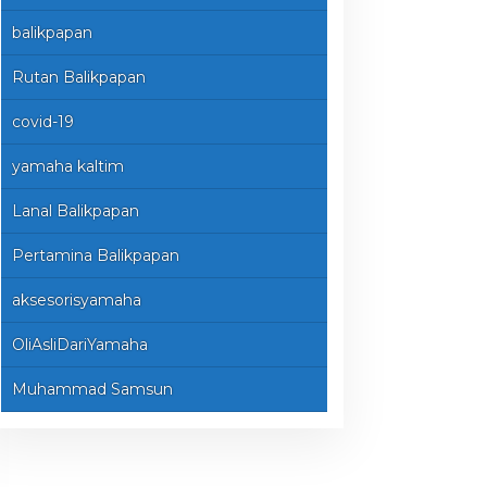
balikpapan
Rutan Balikpapan
covid-19
yamaha kaltim
Lanal Balikpapan
Pertamina Balikpapan
aksesorisyamaha
OliAsliDariYamaha
Muhammad Samsun