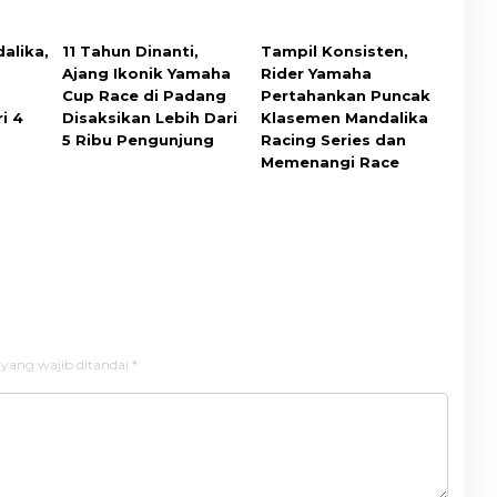
alika,
11 Tahun Dinanti,
Tampil Konsisten,
Ajang Ikonik Yamaha
Rider Yamaha
Cup Race di Padang
Pertahankan Puncak
i 4
Disaksikan Lebih Dari
Klasemen Mandalika
5 Ribu Pengunjung
Racing Series dan
Memenangi Race
 yang wajib ditandai
*