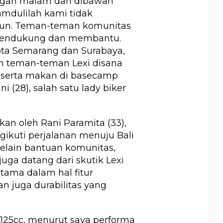
engah malam dan dibawah
mdulilah kami tidak
un. Teman-teman komunitas
 mendukung dan membantu.
ota Semarang dan Surabaya,
h teman-teman Lexi disana
at serta makan di basecamp
i (28), salah satu lady biker
an oleh Rani Paramita (33),
gikuti perjalanan menuju Bali
selain bantuan komunitas,
juga datang dari skutik Lexi
utama dalam hal fitur
 juga durabilitas yang
125cc, menurut saya performa