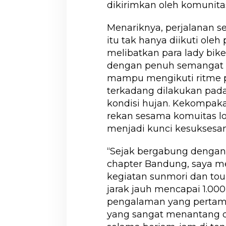
dikirimkan oleh komunita
Menariknya, perjalanan se
itu tak hanya diikuti oleh
melibatkan para lady bik
dengan penuh semangat te
mampu mengikuti ritme p
terkadang dilakukan pa
kondisi hujan. Kekompaka
rekan sesama komuitas lok
menjadi kunci kesuksesan 
“Sejak bergabung denga
chapter Bandung, saya m
kegiatan sunmori dan tou
jarak jauh mencapai 1.00
pengalaman yang pertama.
yang sangat menantang d