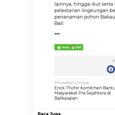
lainnya, hingga ikut serta
pelestarian lingkungan b
penanaman pohon Bakau di
Bali.
***
I
Pos sebelumnya
Erick Thohir Komitmen Bant
Masyarakat Pra Sejahtera di
Balikpapan
Baca Juga