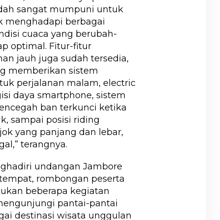
udah sangat mumpuni untuk
tuk menghadapi berbagai
ndisi cuaca yang berubah-
 optimal. Fitur-fitur
an jauh juga sudah tersedia,
ng memberikan sistem
k perjalanan malam, electric
si daya smartphone, sistem
ncegah ban terkunci ketika
 sampai posisi riding
ok yang panjang dan lebar,
al,” terangnya.
enghadiri undangan Jambore
etempat, rombongan peserta
ukan beberapa kegiatan
 mengunjungi pantai-pantai
agai destinasi wisata unggulan