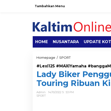
Tambahkan Menu
HOME
NUSANTARA
UPDATE KO
Homepage
/
SPORT
#Lexi125 #MAXIYamaha #banggaM
Lady Biker Pengg
Touring Ribuan K
Admin
14/10/2022 5 : 53 PM
SPORT