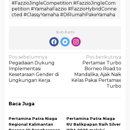
#FazzioJingleCompetition #FazzioJingleCom
petition #YamahaFazzio #FazzioHybridConne
cted #ClassyYamaha #DiRumahPakeYamaha
Ikuti Kami
Pos sebelumnya
Pos berikutnya
Pegadaian Dukung
Pertamax Turbo
Implementasi
Borneo Road to
Kesetaraan Gender di
Mandalika, Ajak Naik
Lingkungan Kerja
Kelas Pakai Pertamax
Turbo
Baca Juga
Pertamina Patra Niaga
Pertamina Patra Niaga
Regional Kalimantan
RU Balikpapan Raih Silver