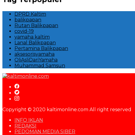
DPRD Kaltim
balikpapan
Rutan Balikpapan
covid-19
yamaha kaltim
Lanal Balikpapan
Pertamina Balikpapan
aksesorisyamaha
OliAsliDariYamaha
Muhammad Samsun
Copyright © 2020 kaltimonline.com All right reserved
INFO IKLAN
REDAKSI
PEDOMAN MEDIA SIBER