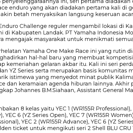
 penyelenggaraannya ini, seri pertama diadakan
 race enduro yang akan diadakan pertama kali di
makin betah menyaksikan langsung keseruan acara
nduro Challenge reguler mengambil lokasi di Kal
ini di Kabupaten Landak. PT Yamaha Indonesia 
 mengajak masyarakat untuk menikmati semua ak
helatan Yamaha One Make Race ini yang rutin d
hadirkan hal-hal baru yang membuat kompetisi da
ap kemeriahan gelaran akbar itu. Kali ini seri p
an YZ Series serta merupakan basis komunitas mo
ik istimewa yang menyedot minat publik Kaliman
ce dan keramaian agenda hiburan lainnya. Akhir 
ap Johannes B.M.Siahaan, Assistant General Man
akan 8 kelas yaitu YEC 1 (WR155R Professional)
), YEC 6 (YZ Series Open), YEC 7 (WR155R Women)
ssional), YEC 2 (WR155R Advance), YEC 6 (YZ Series
lden ticket untuk mengikuti seri 2 Shell BLU CR