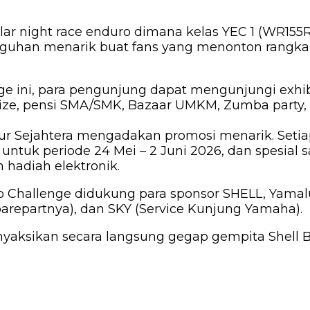
ar night race enduro dimana kelas YEC 1 (WR155R 
uguhan menarik buat fans yang menonton rangkaia
e ini, para pengunjung dapat mengunjungi exhib
rprize, pensi SMA/SMK, Bazaar UMKM, Zumba party
ur Sejahtera mengadakan promosi menarik. Setia
ntuk periode 24 Mei – 2 Juni 2026, dan spesial
hadiah elektronik.
allenge didukung para sponsor SHELL, Yamalube, K
arepartnya), dan SKY (Service Kunjung Yamaha).
nyaksikan secara langsung gegap gempita Shell