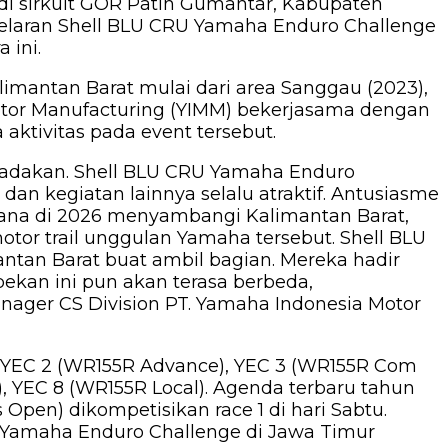
 di sirkuit GOR Patih Gumantar, Kabupaten
 gelaran Shell BLU CRU Yamaha Enduro Challenge
 ini.
imantan Barat mulai dari area Sanggau (2023),
Motor Manufacturing (YIMM) bekerjasama dengan
tivitas pada event tersebut.
iadakan. Shell BLU CRU Yamaha Enduro
n kegiatan lainnya selalu atraktif. Antusiasme
erdana di 2026 menyambangi Kalimantan Barat,
tor trail unggulan Yamaha tersebut. Shell BLU
tan Barat buat ambil bagian. Mereka hadir
pekan ini pun akan terasa berbeda,
ager CS Division PT. Yamaha Indonesia Motor
, YEC 2 (WR155R Advance), YEC 3 (WR155R Com
, YEC 8 (WR155R Local). Agenda terbaru tahun
 Open) dikompetisikan race 1 di hari Sabtu.
U Yamaha Enduro Challenge di Jawa Timur