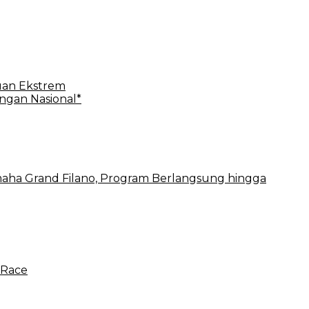
uan Ekstrem
ngan Nasional*
aha Grand Filano, Program Berlangsung hingga
 Race