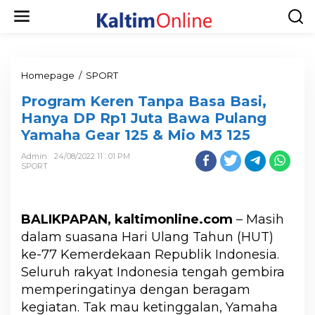
Homepage
/
SPORT
Program Keren Tanpa Basa Basi,
Hanya DP Rp1 Juta Bawa Pulang
Yamaha Gear 125 & Mio M3 125
Admin
24/08/2022 11 : 01 PM
SPORT
BALIKPAPAN, kaltimonline.com
– Masih
dalam suasana Hari Ulang Tahun (HUT)
ke-77 Kemerdekaan Republik Indonesia.
Seluruh rakyat Indonesia tengah gembira
memperingatinya dengan beragam
kegiatan. Tak mau ketinggalan, Yamaha