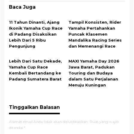
Baca Juga
11 Tahun Dinanti, Ajang
Tampil Konsisten, Rider
Ikonik Yamaha Cup Race
Yamaha Pertahankan
di Padang Disaksikan
Puncak Klasemen
Lebih Dari 5 Ribu
Mandalika Racing Series
Pengunjung
dan Memenangi Race
Lebih Dari Satu Dekade,
MAXI Yamaha Day 2026
Yamaha Cup Race
Jawa Barat, Padukan
Kembali Bertandang ke
Touring dan Budaya
Padang Sumatera Barat
dalam Satu Perjalanan
Menuju Kuningan
Tinggalkan Balasan
Alamat email Anda tidak akan dipublikasikan.
Ruas yang wajib
ditandai
*