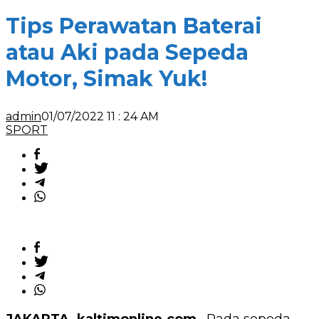
Perawatan
Baterai
Tips Perawatan Baterai
atau
Aki
atau Aki pada Sepeda
pada
Sepeda
Motor, Simak Yuk!
Motor,
Simak
Yuk!
admin
01/07/2022 11 : 24 AM
SPORT