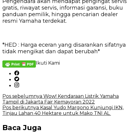
Pengendara akan mendapat pengingat servis
gratis, riwayat servis, informasi garansi, buku
panduan pemilik, hingga pencarian dealer
resmi Yamaha terdekat.
*HED : Harga eceran yang disarankan sifatnya
tidak mengikat dan dapat berubah*
Ikuti Kami
Navigasi
Pos sebelumnya
Wow! Kendaraan Listrik Yamaha
Tampil di Jakarta Fair Kemayoran 2022
pos
Pos berikutnya
Kasal Yudo Margono Kunjungi IKN,
Tinjau Lahan 40 Hektare untuk Mako TNI AL
Baca Juga