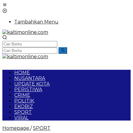
Lewati
ke
konten
Tambahkan Menu
HOME
NUSANTARA
UPDATE KOTA
PERISTIWA
CRIME
POLITIK
EKOBIZ
SPORT
VIRAL
Tips
Homepage
/
SPORT