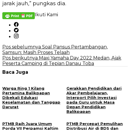
jarak jauh,” pungkas dia.
Ikuti Kami
Navigasi
Pos sebelumnya
Soal Pansus Pertambangan,
Samsun: Masih Proses Telaah
pos
Pos berikutnya
Maxi Yamaha Day 2022 Medan, Ajak
Peserta Camping di Tepian Danau Toba
Baca Juga
Warga Ring 1 Kilang
Gerakkan Pendidikan dari
Pertamina Balikpapan
Akar Pembelajaran,
Dibekali Edukasi
Interport Pilih Investasi
Keselamatan dan Tanggap
pada Guru untuk Masa
Darurat
Depan Pendidikan
Balikpapan
PTMB Raih Juara Umum
PTMB Percepat Pemulihan
Porda VII Perpamsi Kaltim
Distribusi Air di BDS dan