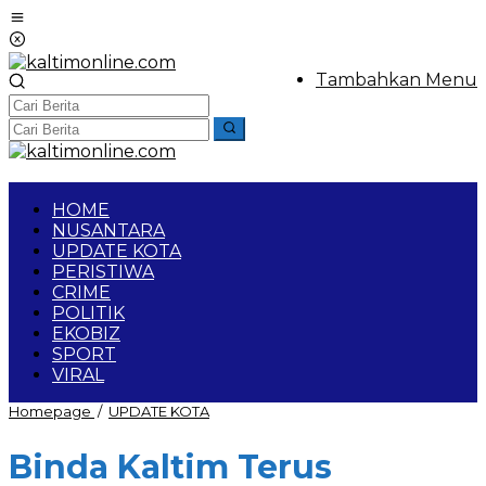
Lewati
ke
konten
Tambahkan Menu
HOME
NUSANTARA
UPDATE KOTA
PERISTIWA
CRIME
POLITIK
EKOBIZ
SPORT
VIRAL
Binda
Homepage
/
UPDATE KOTA
Kaltim
Terus
Binda Kaltim Terus
Gencarkan
Vaksin