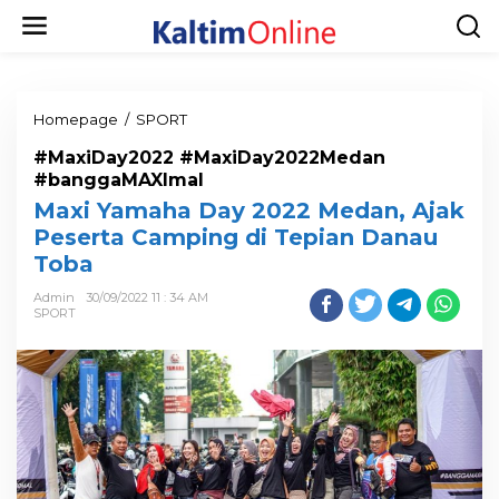
Homepage
/
SPORT
#MaxiDay2022 #MaxiDay2022Medan
#banggaMAXImal
Maxi Yamaha Day 2022 Medan, Ajak
Peserta Camping di Tepian Danau
Toba
Admin
30/09/2022 11 : 34 AM
SPORT