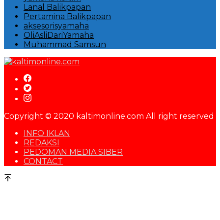
Lanal Balikpapan
Pertamina Balikpapan
aksesorisyamaha
OliAsliDariYamaha
Muhammad Samsun
Copyright © 2020 kaltimonline.com All right reserved
INFO IKLAN
REDAKSI
PEDOMAN MEDIA SIBER
CONTACT