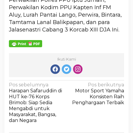
Perwakilan Polres PPU Iptu Jumain,
Perwakilan Kodim PPU Kapten Inf FM
Aluy, Lurah Pantai Lango, Perwira, Bintara,
Tamtama Lanal Balikpapan, dan para
Jalasenastri Cabang 3 Korcab XIII DJA Ini.
Ikuti Kami
Pos sebelumnya
Pos berikutnya
Harapan Safaruddin di
Motor Sport Yamaha
HUT ke-76 Korps
Konsisten Raih
Brimob: Siap Sedia
Penghargaan Terbaik
Mengabdi untuk
Masyarakat, Bangsa,
dan Negara