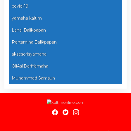
covid-19
yamaha kaltim
Lanal Balikpapan
Pertamina Balikpapan
aksesorisyamaha
OliAsliDariYamaha
Muhammad Samsun