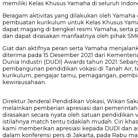
memiliki Kelas Khusus Yamaha di seluruh Indone
Beragam aktivitas yang dilakukan oleh Yamah
pembuatan kurikulum untuk Kelas Khusus Yamah
dapat magang di bengkel resmi Yamaha, serta pe
dan dapat dirasakan manfaatnya oleh pihak SM
Giat dan aktifnya peran serta Yamaha menjalan
diterima pada 15 Desember 2021 dari Kementeri
Dunia Industri (DUDI) Awards tahun 2021. Seba
pembangunan pendidikan vokasi di Tanah Air, t
kurikulum, pengajar tamu, pemagangan, pembiaya
kewirausahaan.
Direktur Jenderal Pendidikan Vokasi, Wikan S
melainkan pemberian apresiasi dari pemerintah
dirasakan secara nyata oleh satuan pendidikan v
istilahnya match tentu tidaklah mudah. Ciri kh
kami memberikan apresiasi kepada DUDI dan aso
dalam konferensi pers di Jakarta, pada Rabu ma