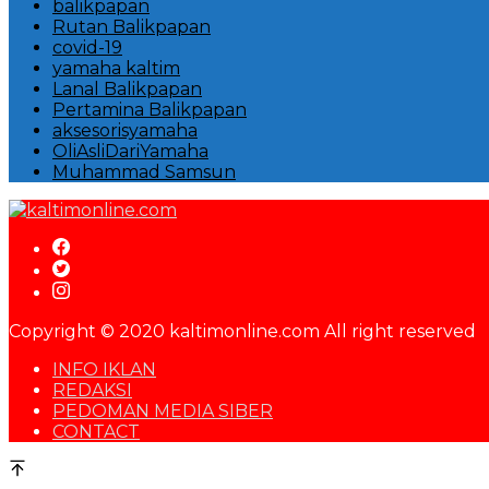
balikpapan
Rutan Balikpapan
covid-19
yamaha kaltim
Lanal Balikpapan
Pertamina Balikpapan
aksesorisyamaha
OliAsliDariYamaha
Muhammad Samsun
Copyright © 2020 kaltimonline.com All right reserved
INFO IKLAN
REDAKSI
PEDOMAN MEDIA SIBER
CONTACT