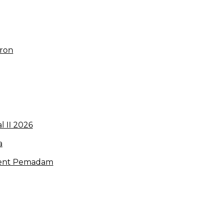
uron
 II 2026
a
hment Pemadam