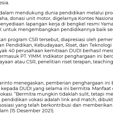
sia.
a dalam mendukung dunia pendidikan melalui pr
a, donasi unit motor, digelarnya Kontes Nasion
nyediaan lapangan kerja di bengkel resmi Yamaha
K untuk mengembangkan pendidikannya baik sec
kan program CSR tersebut, diapresiasi oleh peme
an Pendidikan, Kebudayaan, Riset, dan Teknolog
nyak 40 perusahaan kemitraan DUDI berhasil mer
ermasuk PT. YIMM. Indikator penghargaan ini ber
an atau CSR, penelitian riset terapan, teaching
akarinto menegaskan, pemberian penghargaan ini
 kepada DUDI yang selama ini bermitra. Manfaat 
okasi. ”Bermitra mungkin tidaklah sulit, tetapi 
as pendidikan vokasi adalah link and match, dibu
siasi yang telah berkontribusi dan memberikan d
lam (15 Desember 2021).