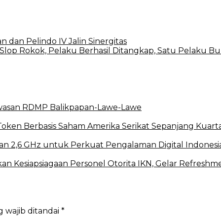
 dan Pelindo IV Jalin Sinergitas
lop Rokok, Pelaku Berhasil Ditangkap, Satu Pelaku B
Kawasan RDMP Balikpapan-Lawe-Lawe
oken Berbasis Saham Amerika Serikat Sepanjang Kuartal
n 2,6 GHz untuk Perkuat Pengalaman Digital Indonesi
tkan Kesiapsiagaan Personel Otorita IKN, Gelar Refres
 wajib ditandai
*