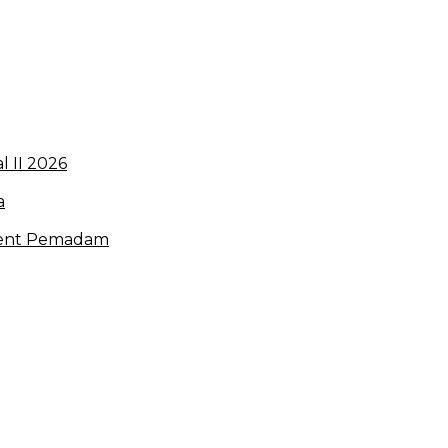
 II 2026
a
hment Pemadam