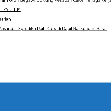
ram Ulun Begawi, Dukung Kesiapan Calon Tenaga Kerj
s Covid-19
Harian
sanda Diprediksi Raih Kursi di Dapil Balikpapan Barat