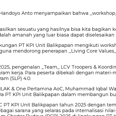
ie Handoyo Anto menyampaikan bahwa _workshop_
lkan sesuatu yang hasilnya bisa kita bagikan ke 
dalah amanah yang luar biasa dapat diselesaikan 
ngkungan PT KPI Unit Balikpapan mengikuti works
) guna mendorong penerapan _Living Core Values
025, pengenalan _Team_ LCV Troopers & Koordina
gram kerja. Para peserta dibekali dengan materi-
am (SLP) 4.0.
AKHLAK & One Pertamina AoC, Muhammad Iqbal W
ira PT KPI Unit Balikpapan dalam membangun bud
PT KPI Unit Balikpapan tahun 2025 dengan tema
agai sarana yang selaras pada internalisasi nilai