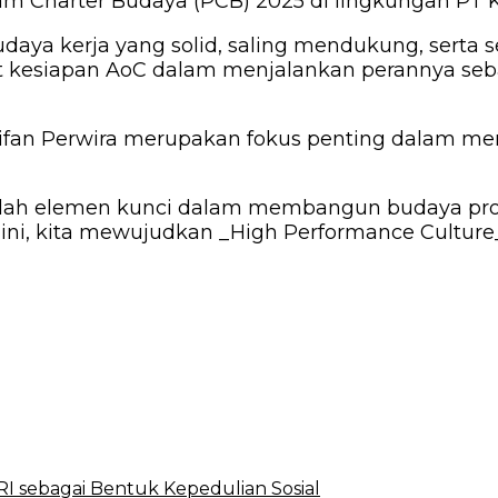
 Charter Budaya (PCB) 2025 di lingkungan PT KP
a kerja yang solid, saling mendukung, serta sela
kesiapan AoC dalam menjalankan perannya sebaga
aktifan Perwira merupakan fokus penting dalam 
dalah elemen kunci dalam membangun budaya pr
 ini, kita mewujudkan _High Performance Culture_
I sebagai Bentuk Kepedulian Sosial