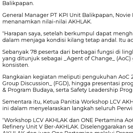
Balikpapan.
General Manager PT KPI Unit Balikpapan, Nov
menanamkan nilai-nilai AKHLAK.
“Harapan saya, setelah berkumpul dapat menghasi
dalam menjaga kondisi kilang tetap andal. Itu a
Sebanyak 78 peserta dari berbagai fungsi di li
yang ditunjuk sebagai _Agent of Change_ (AoC
konsisten.
Rangkaian kegiatan meliputi pengukuhan AoC 2
Group Discussion_ (FGD), hingga presentasi pro
& Program Budaya, serta Safety Leadership Progr
Sementara itu, Ketua Panitia Workshop LCV 
ini dalam menyelaraskan langkah seluruh Perw
“Workshop LCV AKHLAK dan ONE Pertamina AoC 
Refinery Unit V Ber-AKHLAK. Diselenggarakan seb