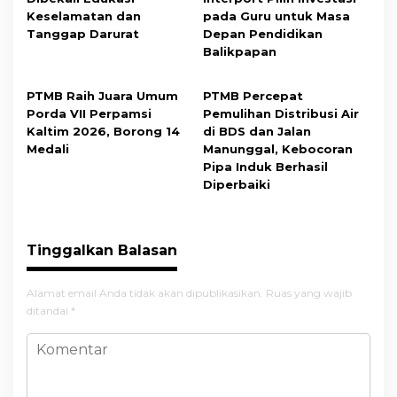
Keselamatan dan
pada Guru untuk Masa
Tanggap Darurat
Depan Pendidikan
Balikpapan
PTMB Raih Juara Umum
PTMB Percepat
Porda VII Perpamsi
Pemulihan Distribusi Air
Kaltim 2026, Borong 14
di BDS dan Jalan
Medali
Manunggal, Kebocoran
Pipa Induk Berhasil
Diperbaiki
Tinggalkan Balasan
Alamat email Anda tidak akan dipublikasikan.
Ruas yang wajib
ditandai
*