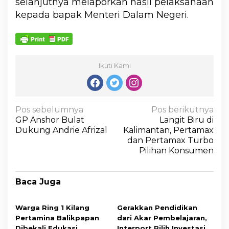
selanjutnya melaporkan hasil pelaksanaan
kepada bapak Menteri Dalam Negeri.
Ikuti Kami
Pos sebelumnya
Pos berikutnya
GP Anshor Bulat
Langit Biru di
Dukung Andrie Afrizal
Kalimantan, Pertamax
dan Pertamax Turbo
Pilihan Konsumen
Baca Juga
Warga Ring 1 Kilang
Gerakkan Pendidikan
Pertamina Balikpapan
dari Akar Pembelajaran,
Dibekali Edukasi
Interport Pilih Investasi