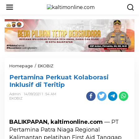
Homepage
/
EKOBIZ
Pertamina Perkuat Kolaborasi
Inklusif di Teritip
Admin
14/09/2021 1 : 54 AM
EKOBIZ
BALIKPAPAN, kaltimonline.com
— PT
Pertamina Patra Niaga Regional
Kalimantan pelatihan First Aid Tanggap