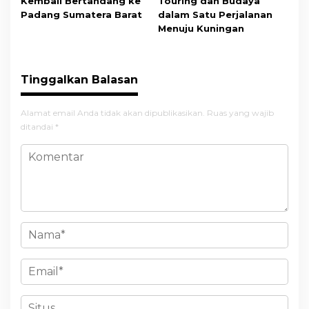
Kembali Bertandang ke
Touring dan Budaya
Padang Sumatera Barat
dalam Satu Perjalanan
Menuju Kuningan
Tinggalkan Balasan
Alamat email Anda tidak akan dipublikasikan.
Ruas yang wajib
ditandai
*