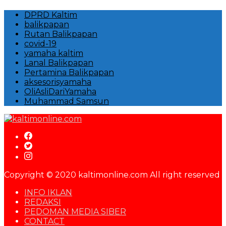
DPRD Kaltim
balikpapan
Rutan Balikpapan
covid-19
yamaha kaltim
Lanal Balikpapan
Pertamina Balikpapan
aksesorisyamaha
OliAsliDariYamaha
Muhammad Samsun
Copyright © 2020 kaltimonline.com All right reserved
INFO IKLAN
REDAKSI
PEDOMAN MEDIA SIBER
CONTACT