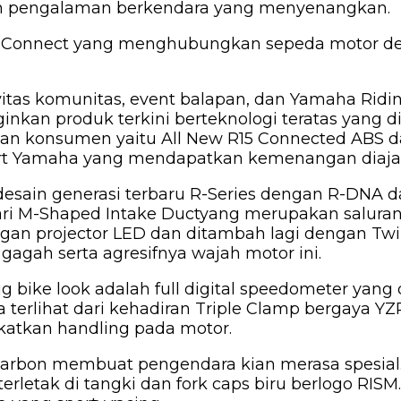
an pengalaman berkendara yang menyenangkan.
gi Y-Connect yang menghubungkan sepeda motor 
tivitas komunitas, event balapan, dan Yamaha Ri
 produk terkini berteknologi teratas yang dilen
an konsumen yaitu All New R15 Connected ABS d
port Yamaha yang mendapatkan kemenangan diaja
desain generasi terbaru R-Series dengan R-DNA
dari M-Shaped Intake Ductyang merupakan saluran
an projector LED dan ditambah lagi dengan Twin E
agah serta agresifnya wajah motor ini.
ig bike look adalah full digital speedometer yan
ya terlihat dari kehadiran Triple Clamp bergaya Y
atkan handling pada motor.
f karbon membuat pengendara kian merasa spesia
letak di tangki dan fork caps biru berlogo RISM.