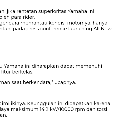
 jika rentetan superioritas Yamaha ini
eh para rider.
engendara memantau kondisi motornya, hanya
tan, pada press conference launching All New
aru Yamaha ini diharapkan dapat memenuhi
itur berkelas.
n saat berkendara,” ucapnya.
imilikinya. Keunggulan ini didapatkan karena
i daya maksimum 14,2 kW/10000 rpm dan torsi
an.