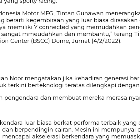
 yang sporty racing.
donesia Motor MFG, Tintan Gunawan menerangkan,
erarti kegembiraan yang luar biasa dirasakan ol
taranya memiliki Y connected yang memudahkan p
tu sangat mmeudahkan dan membantu,” terang Tin
tion Center (BSCC) Dome, Jumat (4/2/2022).
lian Noor mengatakan jika kehadiran generasi b
erkini berteknologi teratas dilengkapi dengan f
n pengendara dan membuat mereka merasa nyama
ndara luar biasa berkat performa terbaik yang d
up dan berpendingin cairan. Mesin ini mempunya
mencapai akselerasi berkendara yang memuask