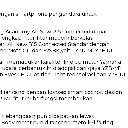
dengan smartphone pengendara untuk
ding Academy All New R15 Connected dapat
gkapi fitur-fitur modern berkelas.
an All New R15 Connected Standar dengan
ng Moto GP dan WSBK,yaitu YZR-MI YZF-R1.
 dan memadukankarakter line up motor Yamaha
 udara berbentuk M diadopsi dari gaya YZR-M1.
yes LED Position Light terinspirasi dari YZF-R1
g dirancang dengan konsep smart cockpit design
ZR-M1, fitur ini berfungsi memberikan
l. Kebanggaan pun didapatkan lewat
 Body motor pun dirancang memiliki fairing