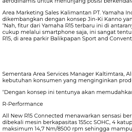
aerodinamis untuk menunjang posisi berkendara
Area Marketing Sales Kalimantan PT. Yamaha In
dikembangkan dengan konsep Jin-Ki Kanno yang b
“Nah, fitur dari Yamaha R15 terbaru ini di an
cukup melalui smartphone saja, ini sangat ten
R15, di area parkir Balikpapan Sport and Conven
Sementara Area Services Manager Kaltimtara, A
kebutuhan konsumen yang menginginkan produk t
“Dengan konsep ini tentunya akan memudahka
R-Performance
All New R15 Connected menawarkan sensasi berke
dibekali mesin berkapasitas 155cc SOHC, 4 kat
maksimum 14,7 Nm/8500 rpm sehingga mampu 