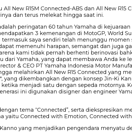
yaitu All New R15M Connected-ABS dan All New R1
inya dan terus melekat hingga saat ini.
adalah peringatan 60 tahun Yamaha di kejuaraan 
dapatkan 3 kemenangan di MotoGP, World Supe
ang termasuk saya sendiri telah menunggu momen 
apat memenuhi harapan, semangat dan juga gaya
karena kami tidak pernah berhenti berinovasi b
ru dari Yamaha, yang dapat membawa Anda ke lev
rector & CEO PT Yamaha Indonesia Motor Manufa
 hingga melahirkan All New R15 Connected yang
5″, yang dikembangkan dengan konsep Jin-Ki Kan
ra ketika menjadi satu dengan sepeda motornya.
 generasi ini digunakan disigner dan engineer 
ngan tema “Connected”, serta diekspresikan melal
a yaitu Connected with Emotion, Connected with 
-Ki Kanno yang menjadikan pengendara menyatu 