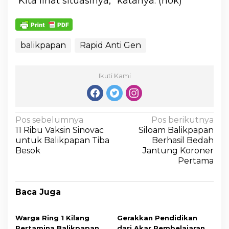
“Kita lihat situasinya,” katanya. (nok)
balikpapan
Rapid Anti Gen
Ikuti Kami
Pos sebelumnya
Pos berikutnya
11 Ribu Vaksin Sinovac
Siloam Balikpapan
untuk Balikpapan Tiba
Berhasil Bedah
Besok
Jantung Koroner
Pertama
Baca Juga
Warga Ring 1 Kilang
Gerakkan Pendidikan
Pertamina Balikpapan
dari Akar Pembelajaran,