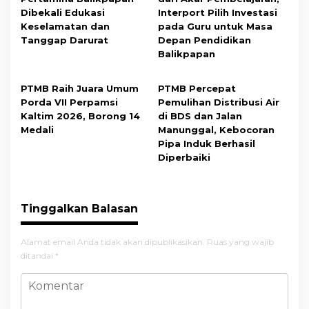
Dibekali Edukasi
Interport Pilih Investasi
Keselamatan dan
pada Guru untuk Masa
Tanggap Darurat
Depan Pendidikan
Balikpapan
PTMB Raih Juara Umum
PTMB Percepat
Porda VII Perpamsi
Pemulihan Distribusi Air
Kaltim 2026, Borong 14
di BDS dan Jalan
Medali
Manunggal, Kebocoran
Pipa Induk Berhasil
Diperbaiki
Tinggalkan Balasan
Alamat email Anda tidak akan dipublikasikan.
Ruas yang wajib
ditandai
*