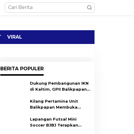
T
VIRAL
BERITA POPULER
Dukung Pembangunan IKN
di Kaltim, GPII Balikpapan
Gelar Deklarasi
Kilang Pertamina Unit
Balikpapan Membuka
Program Ulun Begawi,
Dukung Kesiapan Calon
Lapangan Futsal Mini
Tenaga Kerja
Soccer BJBJ Terapkan
Prokes Covid-19