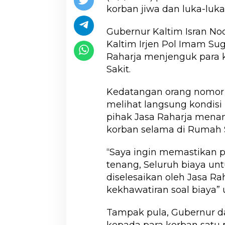
korban jiwa dan luka-luka
Gubernur Kaltim Isran N
Kaltim Irjen Pol Imam Su
Raharja menjenguk para 
Sakit.
Kedatangan orang nomor s
melihat langsung kondisi
pihak Jasa Raharja mena
korban selama di Rumah S
“Saya ingin memastikan 
tenang, Seluruh biaya un
diselesaikan oleh Jasa Ra
kekhawatiran soal biaya”
Tampak pula, Gubernur da
kepada para korban satu