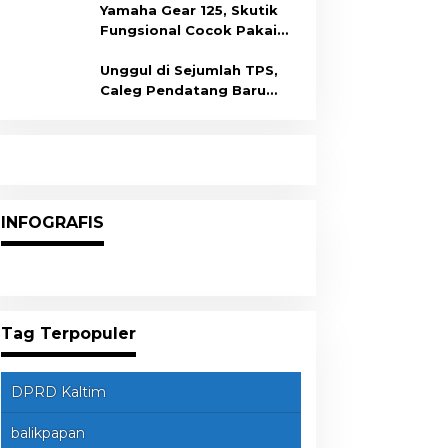
Yamaha Gear 125, Skutik
Fungsional Cocok Pakai
Harian
Unggul di Sejumlah TPS,
Caleg Pendatang Baru
Arisanda Diprediksi Raih
Kursi di Dapil Balikpapan
Barat
INFOGRAFIS
Tag Terpopuler
DPRD Kaltim
balikpapan