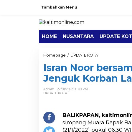
Tambahkan Menu
HOME
NUSANTARA
UPDATE KO
Homepage
/
UPDATE KOTA
Isran Noor bersa
Jenguk Korban L
Admin
22/01/2022 9 : 00 PM
UPDATE KOTA
BALIKPAPAN, kaltimonl
simpang Muara Rapak Bal
(21/1/2022) pukul 06.30