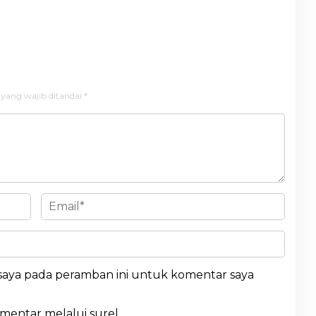
 yang wajib ditandai
*
 saya pada peramban ini untuk komentar saya
omentar melalui surel.