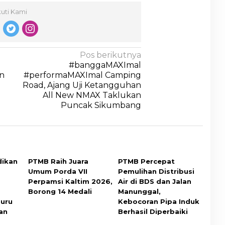
kuti Kami
Pos berikutnya
0
#banggaMAXImal
un
#performaMAXImal Camping
Road, Ajang Uji Ketangguhan
All New NMAX Taklukan
Puncak Sikumbang
dikan
PTMB Raih Juara
PTMB Percepat
Umum Porda VII
Pemulihan Distribusi
Perpamsi Kaltim 2026,
Air di BDS dan Jalan
Borong 14 Medali
Manunggal,
Guru
Kebocoran Pipa Induk
an
Berhasil Diperbaiki