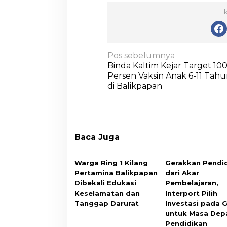
I
Pos sebelumnya
Binda Kaltim Kejar Target 10
Persen Vaksin Anak 6-11 Tah
di Balikpapan
Baca Juga
Warga Ring 1 Kilang
Gerakkan Pendi
Pertamina Balikpapan
dari Akar
Dibekali Edukasi
Pembelajaran,
Keselamatan dan
Interport Pilih
Tanggap Darurat
Investasi pada 
untuk Masa Dep
Pendidikan