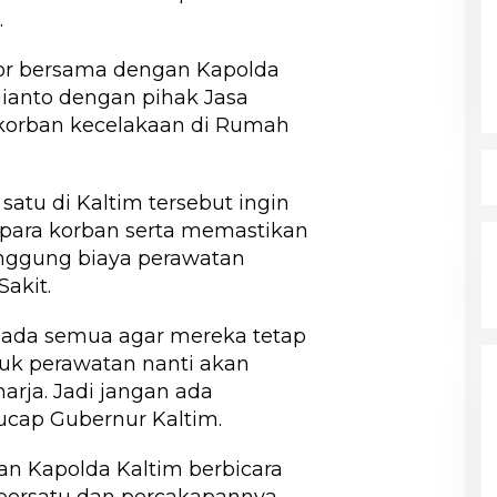
.
oor bersama dengan Kapolda
gianto dengan pihak Jasa
korban kecelakaan di Rumah
atu di Kaltim tersebut ingin
 para korban serta memastikan
nggung biaya perawatan
akit.
pada semua agar mereka tetap
tuk perawatan nanti akan
harja. Jadi jangan ada
 ucap Gubernur Kaltim.
n Kapolda Kaltim berbicara
 persatu dan percakapannya