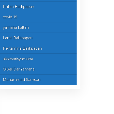
Rutan Balikpapan
covid-19
yamaha kaltim
Lanal Balikpapan
Pertamina Balikpapan
aksesorisyamaha
OliAsliDariYamaha
Muhammad Samsun