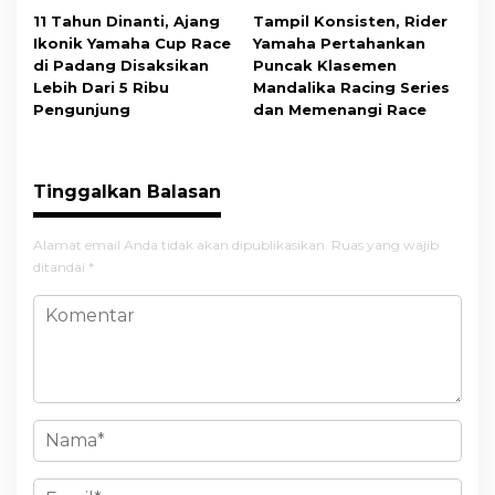
11 Tahun Dinanti, Ajang
Tampil Konsisten, Rider
Ikonik Yamaha Cup Race
Yamaha Pertahankan
di Padang Disaksikan
Puncak Klasemen
Lebih Dari 5 Ribu
Mandalika Racing Series
Pengunjung
dan Memenangi Race
Tinggalkan Balasan
Alamat email Anda tidak akan dipublikasikan.
Ruas yang wajib
ditandai
*