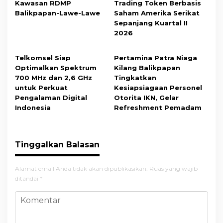
Kawasan RDMP
Trading Token Berbasis
Balikpapan-Lawe-Lawe
Saham Amerika Serikat
Sepanjang Kuartal II
2026
Telkomsel Siap
Pertamina Patra Niaga
Optimalkan Spektrum
Kilang Balikpapan
700 MHz dan 2,6 GHz
Tingkatkan
untuk Perkuat
Kesiapsiagaan Personel
Pengalaman Digital
Otorita IKN, Gelar
Indonesia
Refreshment Pemadam
Tinggalkan Balasan
Alamat email Anda tidak akan dipublikasikan.
Ruas yang wajib
ditandai
*