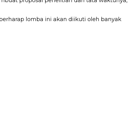
embuat proposal penelitian dan tata waktunya,”
erharap lomba ini akan diikuti oleh banyak