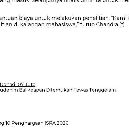
 yang masuk. Selanjutnya finalis diminta untuk m
ntuan biaya untuk melakukan penelitian. “Kami b
ian di kalangan mahasiswa,” tutup Chandra.(*)
Donasi 107 Juta
 Rudenim Balikpapan Ditemukan Tewas Tenggelam
ong 10 Penghargaan ISRA 2026