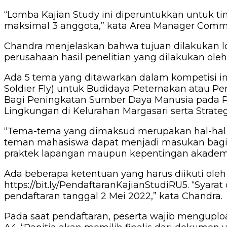
“Lomba Kajian Study ini diperuntukkan untuk t
maksimal 3 anggota,” kata Area Manager Commun
Chandra menjelaskan bahwa tujuan dilakukan lo
perusahaan hasil penelitian yang dilakukan ol
Ada 5 tema yang ditawarkan dalam kompetisi ini
Soldier Fly) untuk Budidaya Peternakan atau P
Bagi Peningkatan Sumber Daya Manusia pada P
Lingkungan di Kelurahan Margasari serta Strate
“Tema-tema yang dimaksud merupakan hal-hal yan
teman mahasiswa dapat menjadi masukan bagi p
praktek lapangan maupun kepentingan akademik
Ada beberapa ketentuan yang harus diikuti oleh 
https://bit.ly/PendaftaranKajianStudiRU5. “Syar
pendaftaran tanggal 2 Mei 2022,” kata Chandra.
Pada saat pendaftaran, peserta wajib menguplo