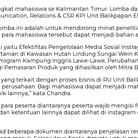
ingkat mahasiswa se Kalimantan Timur. Lomba da
ication, Relations & CSR KPI Unit Balikpapan E
mba ini adalah untuk mendorong minat penelitian
eh para mahasiswa tersebut dapat menjadi bahan 
 yaitu Efektifitas Pengelolaan Media Sosial Ins
ertanian di Kawasan Hutan Lindung Sungai Wein K
rogram Kampung Inggris Lawe-Lawe, Perubahan
gi Pemasaran Produk yang dihasilkan oleh Mitra 
g terkait dengan proses bisnis di RU Unit Balik
erusahaan. Bagi mahasiswa dapat menjadi mate
 lainnya,” kata Chandra.
para peserta diantaranya peserta wajib mengisi fo
at dan ketentuan lainnya dapat dilihat di instag
ad beberapa dokumen diantaranya penjelasan re