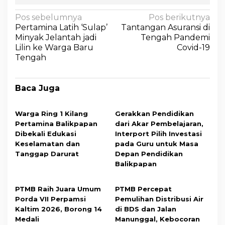
Pos sebelumnya
Pos berikutnya
Pertamina Latih ‘Sulap’
Tantangan Asuransi di
Minyak Jelantah jadi
Tengah Pandemi
Lilin ke Warga Baru
Covid-19
Tengah
Baca Juga
Warga Ring 1 Kilang
Gerakkan Pendidikan
Pertamina Balikpapan
dari Akar Pembelajaran,
Dibekali Edukasi
Interport Pilih Investasi
Keselamatan dan
pada Guru untuk Masa
Tanggap Darurat
Depan Pendidikan
Balikpapan
PTMB Raih Juara Umum
PTMB Percepat
Porda VII Perpamsi
Pemulihan Distribusi Air
Kaltim 2026, Borong 14
di BDS dan Jalan
Medali
Manunggal, Kebocoran