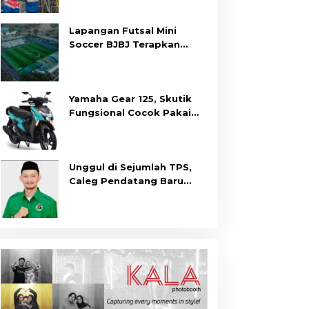
Dukung Kesiapan Calon
Tenaga Kerja
Lapangan Futsal Mini
Soccer BJBJ Terapkan
Prokes Covid-19
Yamaha Gear 125, Skutik
Fungsional Cocok Pakai
Harian
Unggul di Sejumlah TPS,
Caleg Pendatang Baru
Arisanda Diprediksi Raih
Kursi di Dapil Balikpapan
Barat