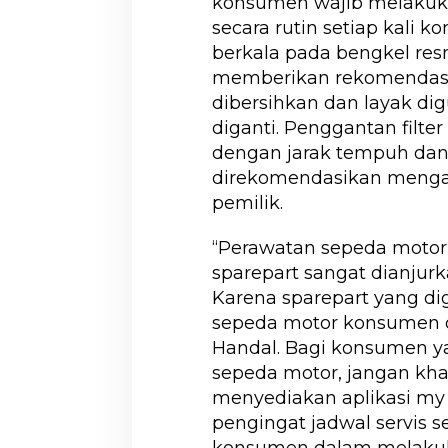
konsumen wajib melakuka
secara rutin setiap kali 
berkala pada bengkel res
memberikan rekomendasi j
dibersihkan dan layak di
diganti. Penggantan filte
dengan jarak tempuh da
direkomendasikan menga
pemilik.
‘‘Perawatan sepeda moto
sparepart sangat dianjur
Karena sparepart yang di
sepeda motor konsumen d
Handal. Bagi konsumen ya
sepeda motor, jangan kh
menyediakan aplikasi my
pengingat jadwal servis
konsumen dalam melaku