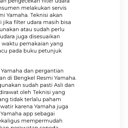
n pengecekan filter udara
konsumen melakukan servis
mi Yamaha. Teknisi akan
ika filter udara masih bisa
gunakan atau sudah perlu
r udara juga disesuaikan
n waktu pemakaian yang
cu pada buku petunjuk
r Yamaha dan pergantian
kan di Bengkel Resmi Yamaha.
gunakan sudah pasti Asli dan
irawat oleh Teknisi yang
ng tidak terlalu paham
awatir karena Yamaha juga
 Yamaha app sebagai
 sekaligus mempermudah
kan perawatan sepeda