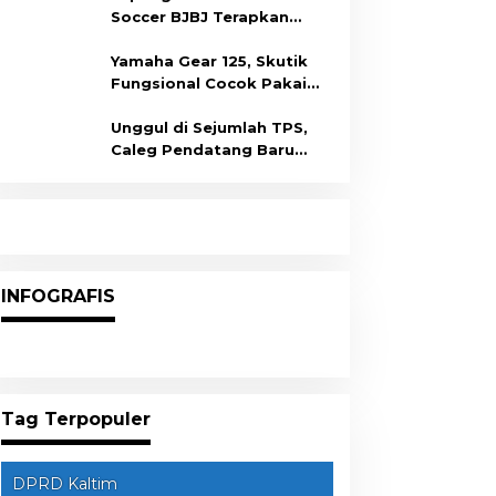
Tenaga Kerja
Soccer BJBJ Terapkan
Prokes Covid-19
Yamaha Gear 125, Skutik
Fungsional Cocok Pakai
Harian
Unggul di Sejumlah TPS,
Caleg Pendatang Baru
Arisanda Diprediksi Raih
Kursi di Dapil Balikpapan
Barat
INFOGRAFIS
Tag Terpopuler
DPRD Kaltim