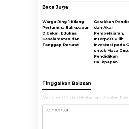
Baca Juga
Warga Ring 1 Kilang
Gerakkan Pendi
Pertamina Balikpapan
dari Akar
Dibekali Edukasi
Pembelajaran,
Keselamatan dan
Interport Pilih
Tanggap Darurat
Investasi pada 
untuk Masa Dep
Pendidikan
Balikpapan
Tinggalkan Balasan
Alamat email Anda tidak akan dipublikasikan.
Ruas