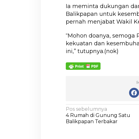
Ia meminta dukungan da
Balikpapan untuk kesem
pernah menjabat Wakil K
“Mohon doanya, semoga P
kekuatan dan kesembuha
ini,” tutupnya.(nok)
I
Pos sebelumnya
4 Rumah di Gunung Satu
Balikpapan Terbakar