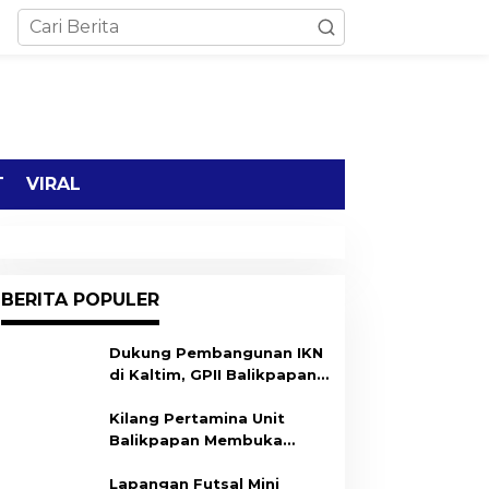
T
VIRAL
BERITA POPULER
Dukung Pembangunan IKN
di Kaltim, GPII Balikpapan
Gelar Deklarasi
Kilang Pertamina Unit
Balikpapan Membuka
Program Ulun Begawi,
Dukung Kesiapan Calon
Lapangan Futsal Mini