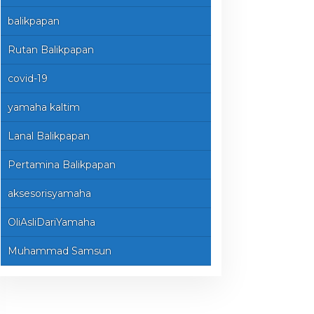
balikpapan
Rutan Balikpapan
covid-19
yamaha kaltim
Lanal Balikpapan
Pertamina Balikpapan
aksesorisyamaha
OliAsliDariYamaha
Muhammad Samsun