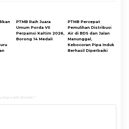
dikan
PTMB Raih Juara
PTMB Percepat
Umum Porda VII
Pemulihan Distribusi
Perpamsi Kaltim 2026,
Air di BDS dan Jalan
Borong 14 Medali
Manunggal,
Guru
Kebocoran Pipa Induk
an
Berhasil Diperbaiki
 yang wajib ditandai
*