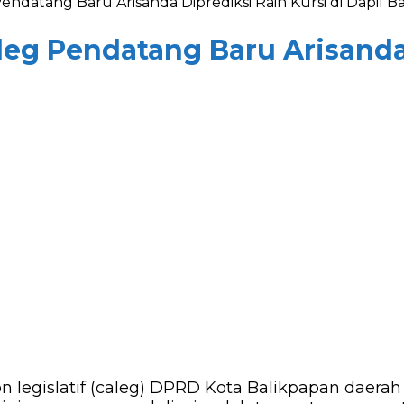
ndatang Baru Arisanda Diprediksi Raih Kursi di Dapil B
eg Pendatang Baru Arisanda 
on legislatif (caleg) DPRD Kota Balikpapan daera