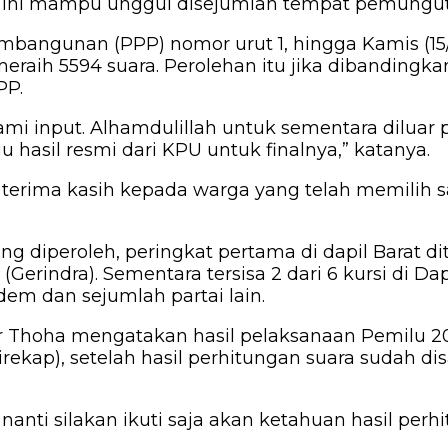
u ini mampu unggul disejumlah tempat pemungut
Pembangunan (PPP) nomor urut 1, hingga Kamis (1
ih 5594 suara. Perolehan itu jika dibandingkan ca
PP.
ami input. Alhamdulillah untuk sementara diluar 
 hasil resmi dari KPU untuk finalnya,” katanya.
terima kasih kepada warga yang telah memilih s
g diperoleh, peringkat pertama di dapil Barat dit
 (Gerindra). Sementara tersisa 2 dari 6 kursi di 
em dan sejumlah partai lain.
r Thoha mengatakan hasil pelaksanaan Pemilu 20
 (Sirekap), setelah hasil perhitungan suara sud
 nanti silakan ikuti saja akan ketahuan hasil per