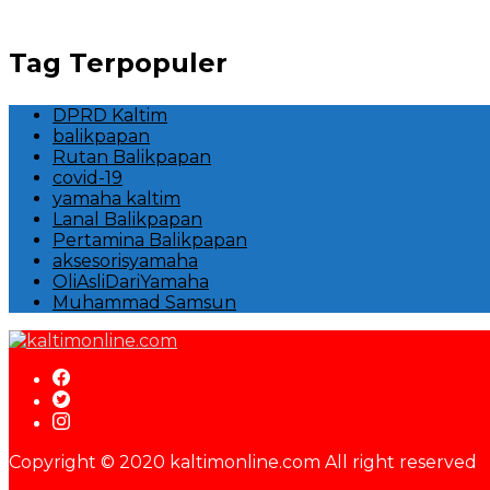
Tag Terpopuler
DPRD Kaltim
balikpapan
Rutan Balikpapan
covid-19
yamaha kaltim
Lanal Balikpapan
Pertamina Balikpapan
aksesorisyamaha
OliAsliDariYamaha
Muhammad Samsun
Copyright © 2020 kaltimonline.com All right reserved