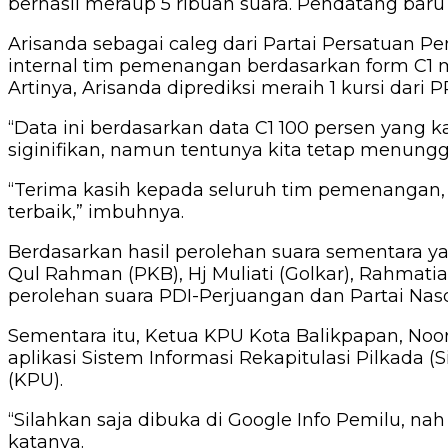
berhasil meraup 5 ribuan suara. Pendatang bar
Arisanda sebagai caleg dari Partai Persatuan 
internal tim pemenangan berdasarkan form C1 mera
Artinya, Arisanda diprediksi meraih 1 kursi dari P
“Data ini berdasarkan data C1 100 persen yang k
siginifikan, namun tentunya kita tetap menunggu
“Terima kasih kepada seluruh tim pemenangan, 
terbaik,” imbuhnya.
Berdasarkan hasil perolehan suara sementara yan
Qul Rahman (PKB), Hj Muliati (Golkar), Rahmatia
perolehan suara PDI-Perjuangan dan Partai Nasd
Sementara itu, Ketua KPU Kota Balikpapan, Noo
aplikasi Sistem Informasi Rekapitulasi Pilkada
(KPU).
“Silahkan saja dibuka di Google Info Pemilu, nah
katanya.