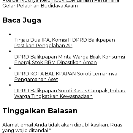
Pos berikutnya
Kelompok CSR Binaan Pertamina
Gelar Pelatihan Budidaya Ayam
Baca Juga
Tinjau Dua IPA, Komisi II DPRD Balikpapan
Pastikan Pengolahan Air
DPRD Balikpapan Minta Warga Bijak Konsumsi
Energi, Stok BBM Dipastikan Aman
DPRD KOTA BALIKPAPAN Soroti Lemahnya
Pengamanan Aset
DPRD Balikpapan Soroti Kasus Campak, Imbau
Warga Tingkatkan Kewaspadaan
Tinggalkan Balasan
Alamat email Anda tidak akan dipublikasikan.
Ruas
yang wajib ditandai
*