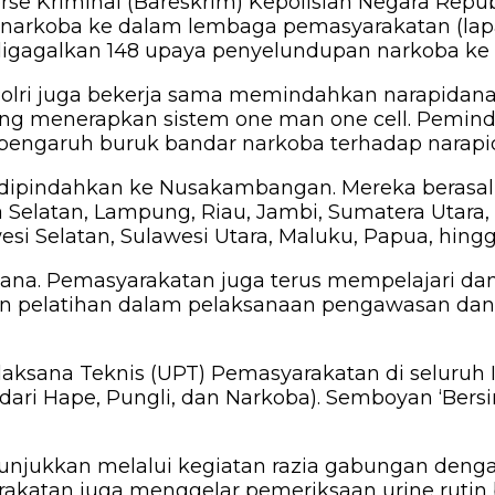
e Kriminal (Bareskrim) Kepolisian Negara Republ
arkoba ke dalam lembaga pemasyarakatan (lapas
 digagalkan 148 upaya penyelundupan narkoba ke d
olri juga bekerja sama memindahkan narapidana 
ng menerapkan sistem one man one cell. Pemin
 pengaruh buruk bandar narkoba terhadap narapi
dipindahkan ke Nusakambangan. Mereka berasal da
 Selatan, Lampung, Riau, Jambi, Sumatera Utara, 
esi Selatan, Sulawesi Utara, Maluku, Papua, hing
 sana. Pemasyarakatan juga terus mempelajari 
kan pelatihan dalam pelaksanaan pengawasan d
aksana Teknis (UPT) Pemasyarakatan di seluruh 
 dari Hape, Pungli, dan Narkoba). Semboyan ‘Bers
unjukkan melalui kegiatan razia gabungan denga
katan juga menggelar pemeriksaan urine rutin 