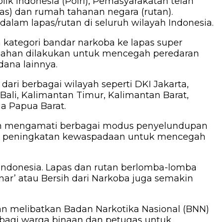
ik Indonesia (Polri), Pemasyarakatan telah
) dan rumah tahanan negara (rutan).
alam lapas/rutan di seluruh wilayah Indonesia.
kategori bandar narkoba ke lapas super
dahan dilakukan untuk mencegah peredaran
dana lainnya.
ri berbagai wilayah seperti DKI Jakarta,
Bali, Kalimantan Timur, Kalimantan Barat,
ga Papua Barat.
dan mengamati berbagai modus penyelundupan
an peningkatan kewaspadaan untuk mencegah
Indonesia. Lapas dan rutan berlomba-lomba
inar’ atau Bersih dari Narkoba juga semakin
n melibatkan Badan Narkotika Nasional (BNN)
bagi warga binaan dan petugas untuk