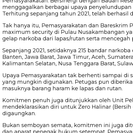
Pemasyarakatan. Bersinergi dengan Badan Resers
menggagalkan berbagai upaya penyelundupan n
Terhitung sepanjang tahun 2021, telah berhasil
Tak hanya itu, Pemasyarakatan dan Bareskrim P
maximum security di Pulau Nusakambangan ya
gelap narkoba dari lapas/rutan serta mencegah
Sepanjang 2021, setidaknya 215 bandar narkoba 
Banten, Jawa Barat, Jawa Timur, Aceh, Sumatera
Kalimantan Selatan, Nusa Tenggara Barat, Sulaw
Upaya Pemasyarakatan tak berhenti sampai di
yang mungkin digunakan. Petugas pun diberi
masuknya barang haram ke lapas dan rutan.
Komitmen penuh juga ditunjukkan oleh Unit Pel
mendeklarasikan diri untuk Zero Halinar (Bersih
digaungkan.
Bukan semboyan semata, komitmen ini juga dit
dan aparat penegak hukum setempat. Pemasyara