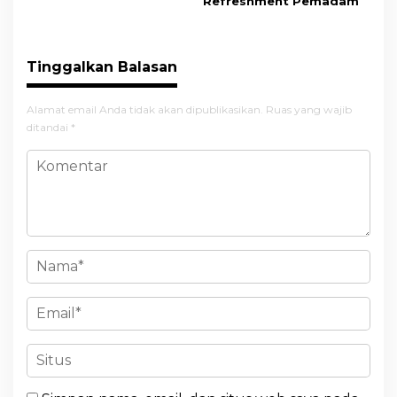
Refreshment Pemadam
Tinggalkan Balasan
Alamat email Anda tidak akan dipublikasikan.
Ruas yang wajib
ditandai
*