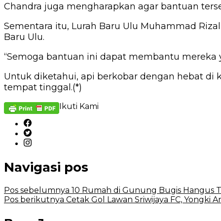
Chandra juga mengharapkan agar bantuan ters
Sementara itu, Lurah Baru Ulu Muhammad Rizal
Baru Ulu.
“Semoga bantuan ini dapat membantu mereka y
Untuk diketahui, api berkobar dengan hebat d
tempat tinggal.(*)
Ikuti Kami
Navigasi pos
Pos sebelumnya
10 Rumah di Gunung Bugis Hangus T
Pos berikutnya
Cetak Gol Lawan Sriwijaya FC, Yongki A