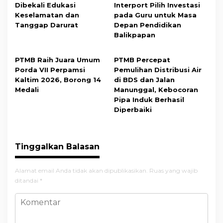
Dibekali Edukasi
Interport Pilih Investasi
Keselamatan dan
pada Guru untuk Masa
Tanggap Darurat
Depan Pendidikan
Balikpapan
PTMB Raih Juara Umum
PTMB Percepat
Porda VII Perpamsi
Pemulihan Distribusi Air
Kaltim 2026, Borong 14
di BDS dan Jalan
Medali
Manunggal, Kebocoran
Pipa Induk Berhasil
Diperbaiki
Tinggalkan Balasan
Alamat email Anda tidak akan dipublikasikan.
Ruas yang wajib
ditandai
*