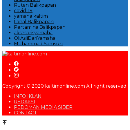
Rutan Balikpapan
covid-19
yamaha kaltim
Lanal Balikpapan
Pertamina Balikpapan
aksesorisyamaha
OliAsliDariYamaha
Muhammad Samsun
Copyright © 2020 kaltimonline.com All right reserved
INFO IKLAN
REDAKSI
PEDOMAN MEDIA SIBER
CONTACT