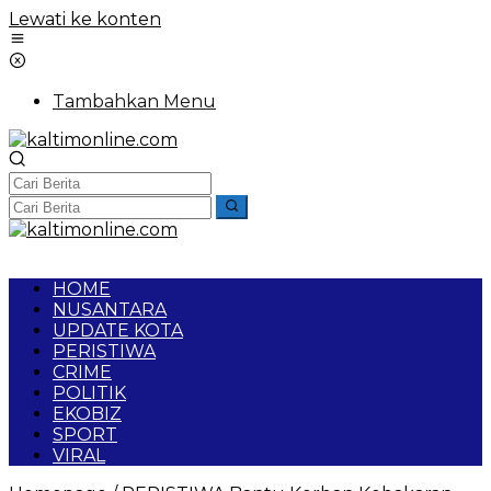
Lewati ke konten
Tambahkan Menu
HOME
NUSANTARA
UPDATE KOTA
PERISTIWA
CRIME
POLITIK
EKOBIZ
SPORT
VIRAL