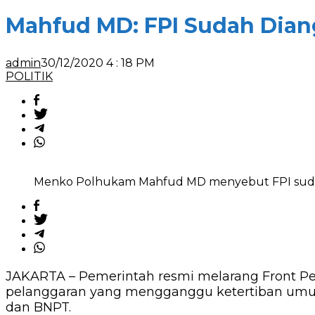
MD:
FPI
Mahfud MD: FPI Sudah Diang
Sudah
Dianggap
Tidak
admin
30/12/2020 4 : 18 PM
Ada
POLITIK
Terhitung
Hari
Ini
Menko Polhukam Mahfud MD menyebut FPI sudah
JAKARTA – Pemerintah resmi melarang Front Pemb
pelanggaran yang mengganggu ketertiban umum
dan BNPT.