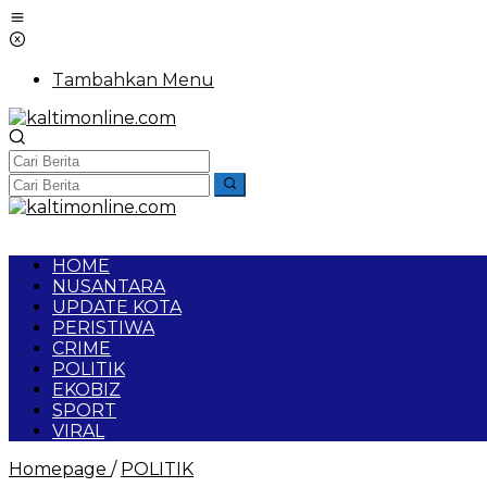
Lewati
ke
konten
Tambahkan Menu
HOME
NUSANTARA
UPDATE KOTA
PERISTIWA
CRIME
POLITIK
EKOBIZ
SPORT
VIRAL
Mahfud
Homepage
/
POLITIK