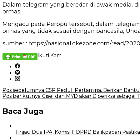
Dalam telegram yang beredar di awak media, 
ormas.
Mengacu pada Perppu tersebut, dalam telegra
ormas yang tidak sesuai dengan pancasila, Und
sumber : https://nasional.okezone.com/read/202
Ikuti Kami
Navigasi
Pos sebelumnya
CSR Peduli Pertamina, Berikan Ban
Pos berikutnya
Gisel dan MYD akan Diperiksa sebagai T
pos
Baca Juga
Tinjau Dua IPA, Komisi II DPRD Balikpapan Pastik