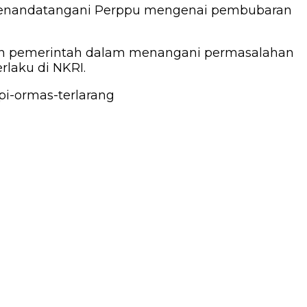
h menandatangani Perppu mengenai pembubaran
kan pemerintah dalam menangani permasalahan
laku di NKRI.
pi-ormas-terlarang