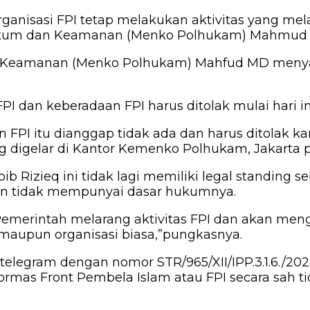
i organisasi FPI tetap melakukan aktivitas yang
Hukum dan Keamanan (Menko Polhukam) Mahmud MD
dan Keamanan (Menko Polhukam) Mahfud MD men
I dan keberadaan FPI harus ditolak mulai hari ini
PI itu dianggap tidak ada dan harus ditolak kare
ng digelar di Kantor Kemenko Polhukam, Jakarta p
 Rizieq ini tidak lagi memiliki legal standing seb
 dan tidak mempunyai dasar hukumnya.
merintah melarang aktivitas FPI dan akan menghe
maupun organisasi biasa,”pungkasnya.
 telegram dengan nomor STR/965/XII/IPP.3.1.6./2
lis ormas Front Pembela Islam atau FPI secara sa