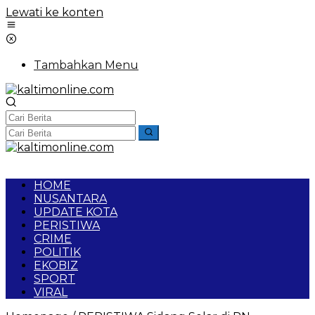
Lewati ke konten
Tambahkan Menu
HOME
NUSANTARA
UPDATE KOTA
PERISTIWA
CRIME
POLITIK
EKOBIZ
SPORT
VIRAL