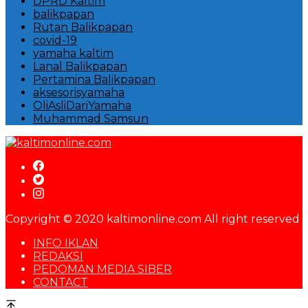
DPRD Kaltim
balikpapan
Rutan Balikpapan
covid-19
yamaha kaltim
Lanal Balikpapan
Pertamina Balikpapan
aksesorisyamaha
OliAsliDariYamaha
Muhammad Samsun
Copyright © 2020 kaltimonline.com All right reserved
INFO IKLAN
REDAKSI
PEDOMAN MEDIA SIBER
CONTACT