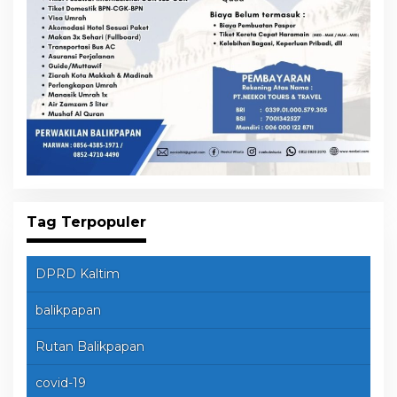
Tag Terpopuler
DPRD Kaltim
balikpapan
Rutan Balikpapan
covid-19