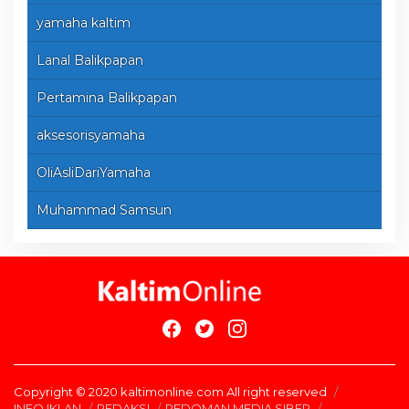
yamaha kaltim
Lanal Balikpapan
Pertamina Balikpapan
aksesorisyamaha
OliAsliDariYamaha
Muhammad Samsun
Copyright © 2020 kaltimonline.com All right reserved
INFO IKLAN
REDAKSI
PEDOMAN MEDIA SIBER