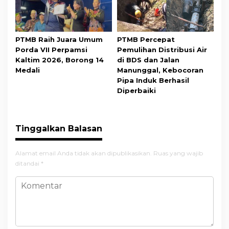
PTMB Raih Juara Umum
PTMB Percepat
Porda VII Perpamsi
Pemulihan Distribusi Air
Kaltim 2026, Borong 14
di BDS dan Jalan
Medali
Manunggal, Kebocoran
Pipa Induk Berhasil
Diperbaiki
Tinggalkan Balasan
Alamat email Anda tidak akan dipublikasikan.
Ruas yang wajib
ditandai
*