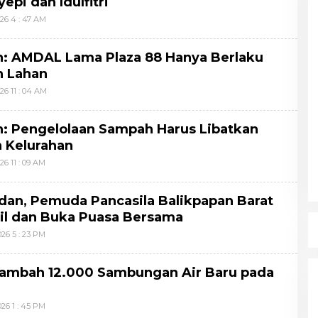
epi dan Idulfitri
026 4 : 47 AM
n: AMDAL Lama Plaza 88 Hanya Berlaku
n Lahan
26 11 : 04 AM
: Pengelolaan Sampah Harus Libatkan
 Kelurahan
26 11 : 09 AM
an, Pemuda Pancasila Balikpapan Barat
jil dan Buka Puasa Bersama
026 5 : 23 PM
ambah 12.000 Sambungan Air Baru pada
026 1 : 45 PM