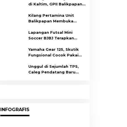
di Kaltim, GPII Balikpapan
Gelar Deklarasi
Kilang Pertamina Unit
Balikpapan Membuka
Program Ulun Begawi,
Dukung Kesiapan Calon
Lapangan Futsal Mini
Tenaga Kerja
Soccer BJBJ Terapkan
Prokes Covid-19
Yamaha Gear 125, Skutik
Fungsional Cocok Pakai
Harian
Unggul di Sejumlah TPS,
Caleg Pendatang Baru
Arisanda Diprediksi Raih
Kursi di Dapil Balikpapan
Barat
INFOGRAFIS