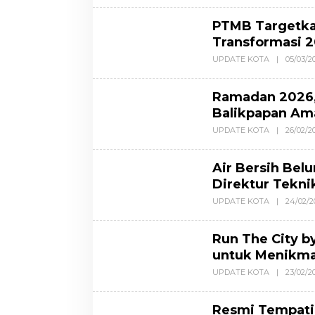
PTMB Targetka
Transformasi 
UPDATE KOTA
|
05/03/20
Ramadan 2026,
Balikpapan Am
UPDATE KOTA
|
26/02/20
Air Bersih Bel
Direktur Tekn
UPDATE KOTA
|
24/02/2
Run The City b
untuk Menikma
UPDATE KOTA
|
23/02/20
Resmi Tempati 