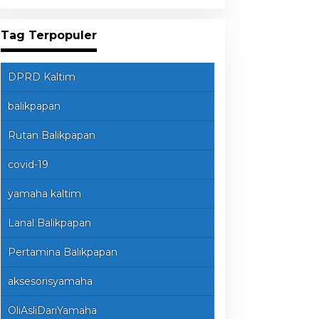
Tag Terpopuler
DPRD Kaltim
balikpapan
Rutan Balikpapan
covid-19
yamaha kaltim
Lanal Balikpapan
Pertamina Balikpapan
aksesorisyamaha
OliAsliDariYamaha