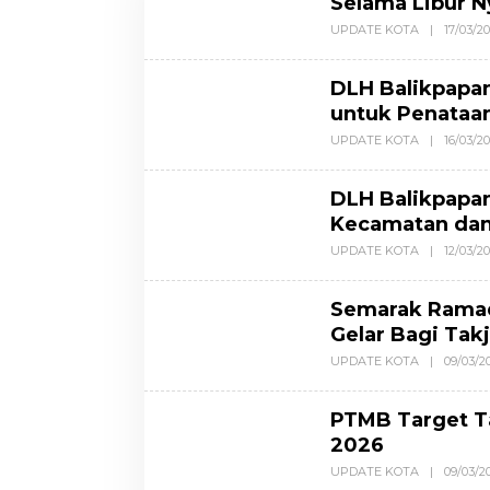
Selama Libur Ny
UPDATE KOTA
|
17/03/2
DLH Balikpapa
untuk Penataa
UPDATE KOTA
|
16/03/20
DLH Balikpapan
Kecamatan dan
UPDATE KOTA
|
12/03/20
Semarak Ramad
Gelar Bagi Tak
UPDATE KOTA
|
09/03/2
PTMB Target T
2026
UPDATE KOTA
|
09/03/2